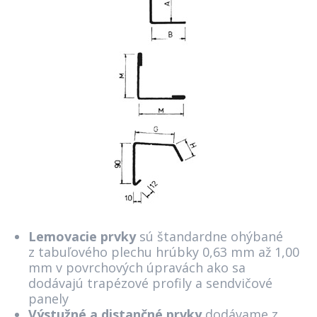
Lemovacie prvky
sú štandardne ohýbané
z tabuľového plechu hrúbky 0,63 mm až 1,00
mm v povrchových úpravách ako sa
dodávajú trapézové profily a sendvičové
panely
Výstužné a distančné prvky
dodávame z