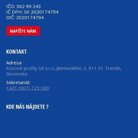
IČO: 362 99 243
IČ DPH: SK 2020174794
DIČ: 2020174794
NAPÍŠTE NÁM
KONTAKT
Adresa:
Kovové profily SR s.r.o.,Jilemnického 2, 911 01 Trenčín,
Slovensko
Sekretariát:
+421 (907) 725 369
KDE NÁS NÁJDETE ?