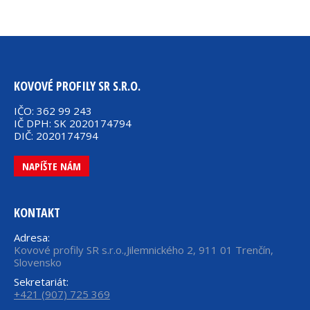
KOVOVÉ PROFILY SR S.R.O.
IČO: 362 99 243
IČ DPH: SK 2020174794
DIČ: 2020174794
NAPÍŠTE NÁM
KONTAKT
Adresa:
Kovové profily SR s.r.o.,Jilemnického 2, 911 01 Trenčín,
Slovensko
Sekretariát:
+421 (907) 725 369