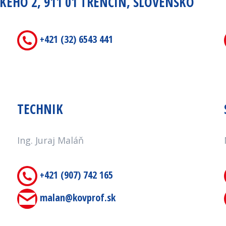
CKÉHO 2, 911 01 TRENČÍN, SLOVENSKO
+421 (32) 6543 441
TECHNIK
Ing. Juraj Maláň
+421 (907) 742 165
malan@kovprof.sk