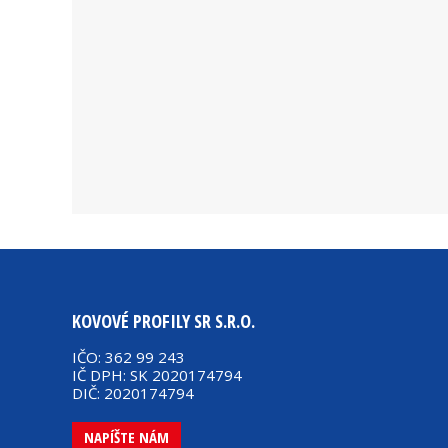
KOVOVÉ PROFILY SR S.R.O.
IČO: 362 99 243
IČ DPH: SK 2020174794
DIČ: 2020174794
NAPÍŠTE NÁM