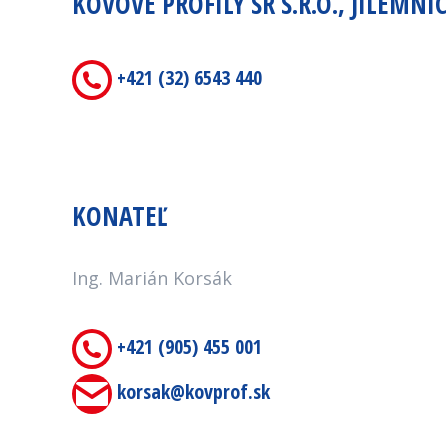
KOVOVÉ PROFILY SR S.R.O., JILEMNI
+421 (32) 6543 440
KONATEĽ
Ing. Marián Korsák
+421 (905) 455 001
korsak@kovprof.sk