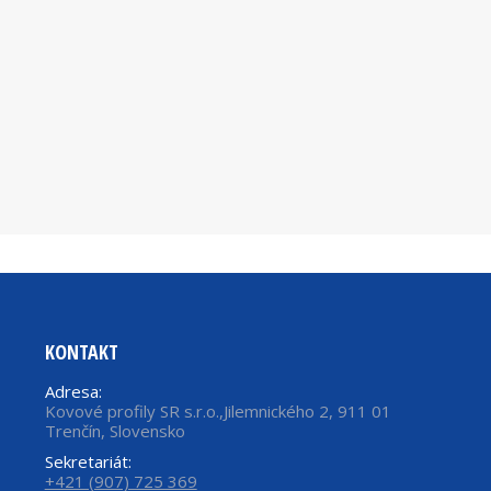
KONTAKT
Adresa:
Kovové profily SR s.r.o.,Jilemnického 2, 911 01
Trenčín, Slovensko
Sekretariát:
+421 (907) 725 369