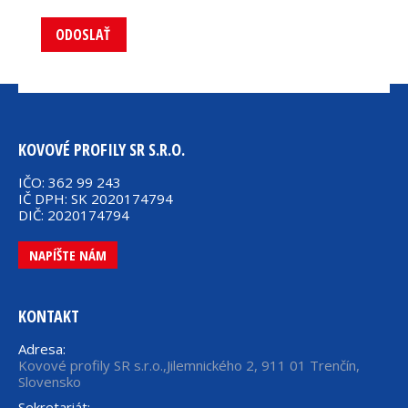
ODOSLAŤ
KOVOVÉ PROFILY SR S.R.O.
IČO: 362 99 243
IČ DPH: SK 2020174794
DIČ: 2020174794
NAPÍŠTE NÁM
KONTAKT
Adresa:
Kovové profily SR s.r.o.,Jilemnického 2, 911 01 Trenčín,
Slovensko
Sekretariát: